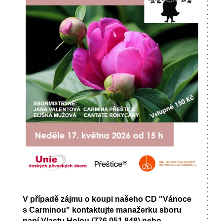
V případě zájmu o koupi našeho CD "Vánoce
s Carminou" kontaktujte manažerku sboru
paní Vlastu Holou (776 051 848) nebo