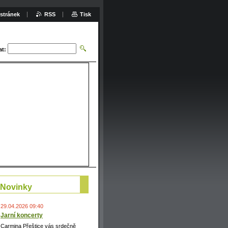
stránek
RSS
Tisk
at:
Novinky
29.04.2026 09:40
Jarní koncerty
Carmina Přeštice vás srdečně