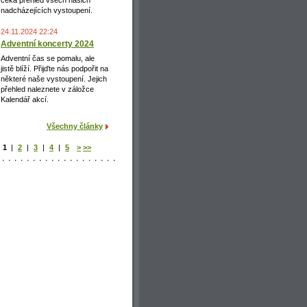
čeká přehled všech našich
nadcházejících vystoupení.
24.11.2024 22:24
Adventní koncerty 2024
Adventní čas se pomalu, ale
jistě blíží. Přijďte nás podpořit na
některé naše vystoupení. Jejich
přehled naleznete v záložce
Kalendář akcí.
Všechny články
1
|
2
|
3
|
4
|
5
>
>>