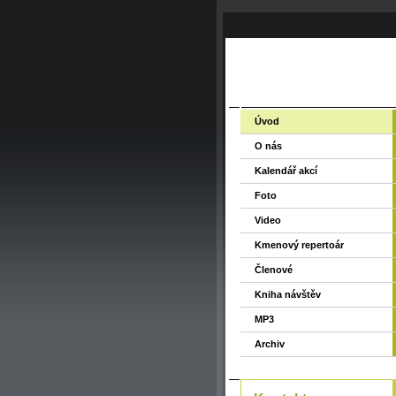
Úvod
O nás
Kalendář akcí
Foto
Video
Kmenový repertoár
Členové
Kniha návštěv
MP3
Archiv