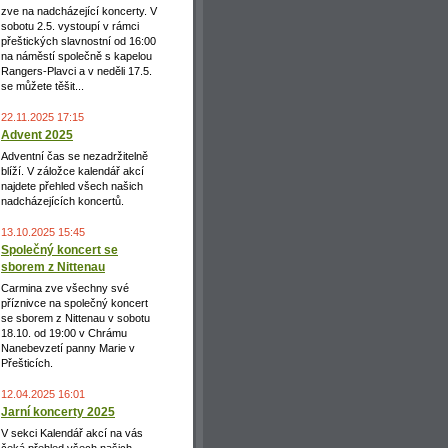
zve na nadcházející koncerty. V
sobotu 2.5. vystoupí v rámci
přeštických slavnostní od 16:00
na náměstí společně s kapelou
Rangers-Plavci a v neděli 17.5.
se můžete těšit...
22.11.2025 17:15
Advent 2025
Adventní čas se nezadržitelně
blíží. V záložce kalendář akcí
najdete přehled všech našich
nadcházejících koncertů.
13.10.2025 15:45
Společný koncert se
sborem z Nittenau
Carmina zve všechny své
příznivce na společný koncert
se sborem z Nittenau v sobotu
18.10. od 19:00 v Chrámu
Nanebevzetí panny Marie v
Přešticích.
12.04.2025 16:01
Jarní koncerty 2025
V sekci Kalendář akcí na vás