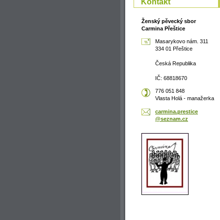
Kontakt
Ženský pěvecký sbor
Carmina Přeštice
Masarykovo nám. 311
334 01 Přeštice
Česká Republika
IČ: 68818670
776 051 848
Vlasta Holá - manažerka
carmina.
prestice
@seznam.
cz